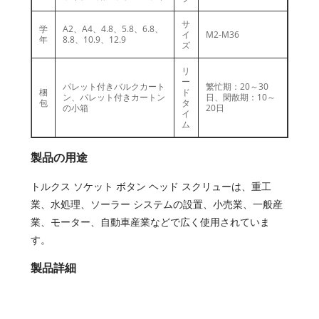
サ
学
A2、A4、4.8、5.8、6.8、
イ
M2-M36
年
8.8、10.9、12.9
ズ
リ
ー
パレット付きバルクカート
繁忙期：20～30
梱
ド
ン、パレット付きカートン
日、閑散期：10～
包
タ
の小箱
20日
イ
ム
製品の用途
トルクス ソケット ボタン ヘッド スクリューは、重工
業、水処理、ソーラー システムの設置、小売業、一般産
業、モーター、自動車産業などで広く使用されていま
す。
製品詳細