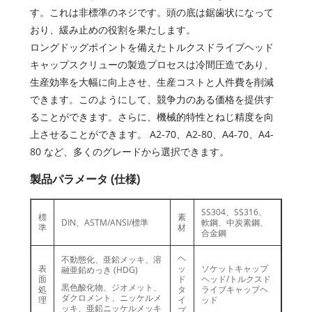
す。これは非標準のネジです。頭の底は鋸歯状になって
おり、緩み止めの役割を果たします。
ロングドッグポイントを備えたトルクスドライブヘッド
キャップスクリューの製造プロセスは冷間圧造であり、
生産効率を大幅に向上させ、生産コストと人件費を削減
できます。このようにして、競争力のある価格を提供す
ることができます。さらに、機械的特性とねじ精度を向
上させることができます。 A2-70、A2-80、A4-70、A4-
80 など、多くのグレードから選択できます。
製品パラメータ (仕様)
SS304、SS316、
標
素
DIN、ASTM/ANSI/標準
軟鋼、中炭素鋼、
準
材
合金鋼
ヘ
不動態化、亜鉛メッキ、溶
表
ッ
ソケットキャップ
融亜鉛めっき (HDG)
面
ド
ヘッド/トルクスド
黒色酸化物、ジオメット、
処
タ
ライブキャップヘ
ダクロメント、ニッケルメ
理
イ
ッド
ッキ、亜鉛ニッケルメッキ
プ