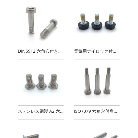
DIN6912 六角穴付き薄頭ボルト インロー付
電気用ナイロック付きアブスヘッド六角フランジねじ
ステンレス鋼製 A2 六角頭ねじ 薄頭
ISO7379 六角穴付肩ねじ