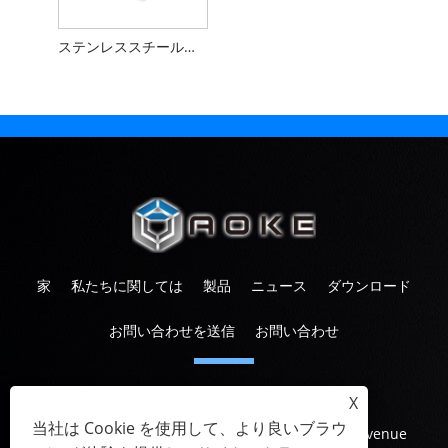
ステンレススチールスペーサーヘックススタンドナット
家
私たちに関しては
製品
ニュース
ダウンロード
お問い合わせを送信
お問い合わせ
電話:
+86-573-83601567
X
Eメール:
info@aoketrade.com
当社は Cookie を使用して、より良いブラウ
住所:
中国浙江省嘉興市Canaan Square、Nanhu Avenue