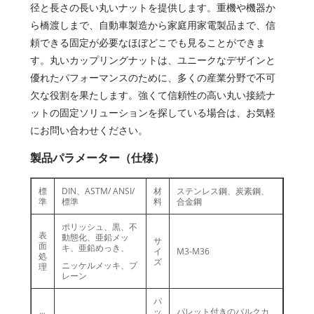
径と長さの長い丸いナットを提供します。重機や機器か
ら橋渡しまで、自動車製造から家庭用家電製品まで、信
頼できる固定が必要なほぼどこでも見ることができま
す。丸いカップリングナットは、ユニークなデザインと
優れたパフォーマンスのために、多くの産業分野で不可
欠な役割を果たします。強くて信頼性の高い丸い接続ナ
ットの固定ソリューションを探している場合は、お気軽
にお問い合わせください。
製品パラメーター（仕様）
標
DIN、ASTM/ ANSI/
材
ステンレス鋼、炭素鋼、
準
標準
料
合金鋼
ポリッシュ、黒、不
表
動態化、亜鉛メッ
サ
面
キ、亜鉛めっき、
イ
M3-M36
処
ズ
ニッケルメッキ、プ
理
レーン
パ
ッ
パレット付きのバルクカ